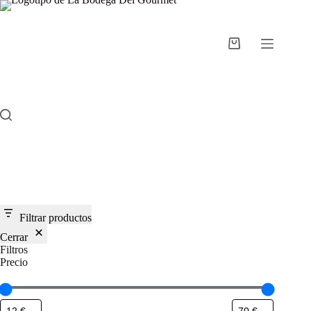
Saltar
al
contenido
Carro
de
compra
Filtrar productos
Cerrar
Filtros
Precio