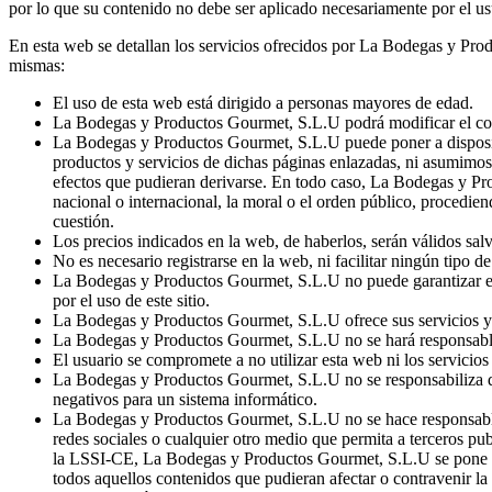
por lo que su contenido no debe ser aplicado necesariamente por el us
En esta web se detallan los servicios ofrecidos por La Bodegas y Prod
mismas:
El uso de esta web está dirigido a personas mayores de edad.
La Bodegas y Productos Gourmet, S.L.U podrá modificar el conten
La Bodegas y Productos Gourmet, S.L.U puede poner a disposició
productos y servicios de dichas páginas enlazadas, ni asumimos n
efectos que pudieran derivarse. En todo caso, La Bodegas y Pro
nacional o internacional, la moral o el orden público, procedie
cuestión.
Los precios indicados en la web, de haberlos, serán válidos salv
No es necesario registrarse en la web, ni facilitar ningún tipo 
La Bodegas y Productos Gourmet, S.L.U no puede garantizar el 
por el uso de este sitio.
La Bodegas y Productos Gourmet, S.L.U ofrece sus servicios y p
La Bodegas y Productos Gourmet, S.L.U no se hará responsable d
El usuario se compromete a no utilizar esta web ni los servicios o
La Bodegas y Productos Gourmet, S.L.U no se responsabiliza de l
negativos para un sistema informático.
La Bodegas y Productos Gourmet, S.L.U no se hace responsable d
redes sociales o cualquier otro medio que permita a terceros pu
la LSSI-CE, La Bodegas y Productos Gourmet, S.L.U se pone a di
todos aquellos contenidos que pudieran afectar o contravenir la 