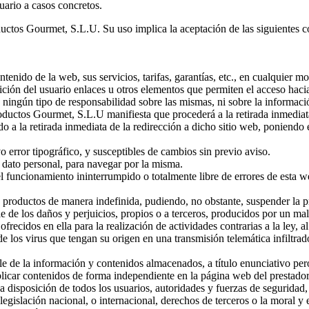
uario a casos concretos.
uctos Gourmet, S.L.U. Su uso implica la aceptación de las siguientes co
ido de la web, sus servicios, tarifas, garantías, etc., en cualquier mo
n del usuario enlaces u otros elementos que permiten el acceso hacia 
ingún tipo de responsabilidad sobre las mismas, ni sobre la información
ductos Gourmet, S.L.U manifiesta que procederá a la retirada inmediata
ndo a la retirada inmediata de la redirección a dicho sitio web, poniend
o error tipográfico, y susceptibles de cambios sin previo aviso.
de dato personal, para navegar por la misma.
funcionamiento ininterrumpido o totalmente libre de errores de esta 
roductos de manera indefinida, pudiendo, no obstante, suspender la pre
e los daños y perjuicios, propios o a terceros, producidos por un mal 
frecidos en ella para la realización de actividades contrarias a la ley, a
os virus que tengan su origen en una transmisión telemática infiltrado
e la información y contenidos almacenados, a título enunciativo pero n
blicar contenidos de forma independiente en la página web del prestador
sposición de todos los usuarios, autoridades y fuerzas de seguridad, 
legislación nacional, o internacional, derechos de terceros o la moral y 