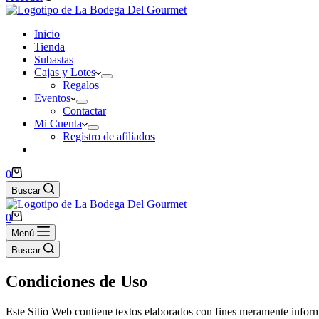
Inicio
Tienda
Subastas
Cajas y Lotes
Regalos
Eventos
Contactar
Mi Cuenta
Registro de afiliados
Carro
0
de
Buscar
compra
Carro
0
de
Menú
compra
Buscar
Condiciones de Uso
Este Sitio Web contiene textos elaborados con fines meramente informati