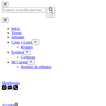
Saltar
al
contenido
Sin
resultados
Inicio
Tienda
Subastas
Cajas y Lotes
Regalos
Eventos
Contactar
Mi Cuenta
Registro de afiliados
Membresias
Acceder