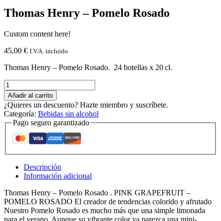
Thomas Henry – Pomelo Rosado
Custom content here!
45,00
€
I.V.A. incluido
Thomas Henry – Pomelo Rosado. 24 botellas x 20 cl.
Thomas
Henry
Añadir al carrito
-
¿Quieres un descuento? Hazte miembro y suscríbete.
Pomelo
Categoría:
Bebidas sin alcohol
Rosado
Pago seguro garantizado
cantidad
Descripción
Información adicional
Thomas Henry – Pomelo Rosado . PINK GRAPEFRUIT –
POMELO ROSADO El creador de tendencias colorido y afrutado
Nuestro Pomelo Rosado es mucho más que una simple limonada
para el verano. Aunque su vibrante color ya parezca una mini-