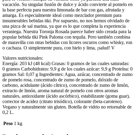
vacación. Su singular fusión de dulce y ácido convierte al pomelo en
la base perfecta para nuestra limonada de bar con gas, afrutada y
amarga. Es especialmente ideal como mezclador premium para
innumerables bebidas tiki. Por supuesto, no nos hemos olvidado de
una pizca de sal marina, ya que es lo que completa la experiencia
veraniega. Nuestra Toronja Rosada parece haber sido creada para la
popular bebida tiki Pink Paloma con tequila. Pero también combina
de maravilla con otras bebidas con licores oscuros como whisky, ron
o cachaza. O simplemente pura, con hielo y lima, ¡salud! V
Valores nutricionales:
Energía: 203 kJ (48 kcal) Grasas: 0 gramos de las cuales saturadas:
0 gramos Carbohidratos: 9,9 g de los cuales azúcar: 9,9 g Proteína: 0
gramos Sal: 0,07 g Ingredientes: Agua, azúcar, concentrado de zumo
de pomelo rosa, concentrado de zumo de pomelo, dióxido de
carbono, acidulante (ácido cítrico), concentrado de zumo de limón,
extracto de limón, aroma natural de pomelo con otros aromas
naturales, antioxidante (ácido ascórbico), estabilizante (goma guar),
corrector de acidez (citrato trisódico), colorante (beta-caroteno).
Vegano y naturalmente sin gluten. Botella de vidrio no retornable de
0,2 L.
Peso
1 kg