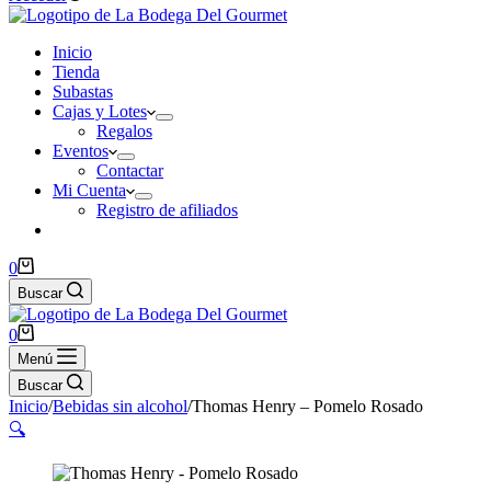
Inicio
Tienda
Subastas
Cajas y Lotes
Regalos
Eventos
Contactar
Mi Cuenta
Registro de afiliados
Carro
0
de
Buscar
compra
Carro
0
de
Menú
compra
Buscar
Inicio
/
Bebidas sin alcohol
/
Thomas Henry – Pomelo Rosado
🔍