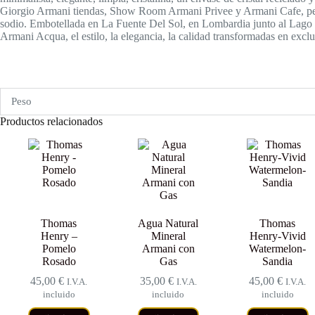
Giorgio Armani tiendas, Show Room Armani Privee y Armani Cafe, pero 
sodio. Embotellada en La Fuente Del Sol, en Lombardia junto al Lago D
Armani Acqua, el estilo, la elegancia, la calidad transformadas en excl
Peso
Productos relacionados
Thomas
Agua Natural
Thomas
Henry –
Mineral
Henry-Vivid
Pomelo
Armani con
Watermelon-
Rosado
Gas
Sandia
45,00
€
35,00
€
45,00
€
I.V.A.
I.V.A.
I.V.A.
incluido
incluido
incluido