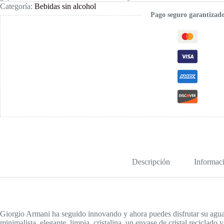
cantidad
Categoría:
Bebidas sin alcohol
Pago seguro garantizad
Descripción
Informaci
Giorgio Armani ha seguido innovando y ahora puedes disfrutar su agua
minimalista, elegante, limpia, cristalina, un envase de cristal reciclad