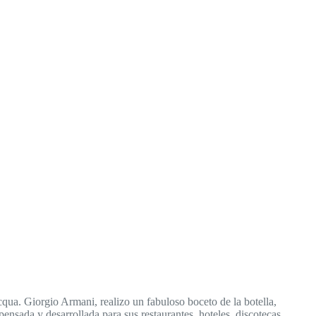
ua. Giorgio Armani, realizo un fabuloso boceto de la botella,
pensada y desarrollada para sus restaurantes, hoteles, discotecas,