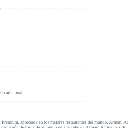
o
ón adicional
 Premium, apreciada en los mejores restaurantes del mundo, Armani Acq
o y con tapón de rosca de aluminio de alta calidad. Armani Acqua ha sido 