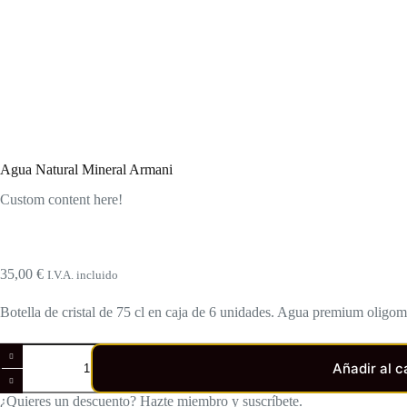
Agua Natural Mineral Armani
Custom content here!
35,00
€
I.V.A. incluido
Botella de cristal de 75 cl en caja de 6 unidades. Agua premium oligomi
Agua
Natural
Añadir al c
Mineral
Armani
¿Quieres un descuento? Hazte miembro y suscríbete.