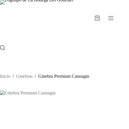
Saltar
al
contenido
Carro
de
compra
Inicio
/
Ginebras
/
Ginebra Premium Cannagin