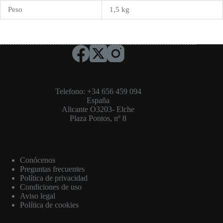
Peso
1,5 kg
Telefono: +34 656 459 094
España
Alicante O3203- Elche
Plaza Pontos, nº 8
Conócenos
Preguntas frecuentes
Política de privacidad
Condiciones de uso
Aviso legal
Política de cookies