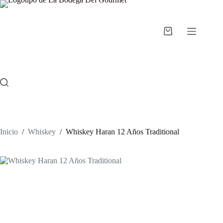
Saltar
al
contenido
Carro
de
compra
Inicio
/
Whiskey
/
Whiskey Haran 12 Años Traditional