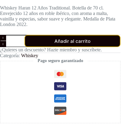
Whiskey Haran 12 Años Traditional. Botella de 70 cl.
Envejecido 12 años en roble ibérico, con aroma a malta,
vainilla y especias, sabor suave y elegante. Medalla de Plata
London 2022.
Whiskey
Añadir al carrito
Haran
12
¿Quieres un descuento? Hazte miembro y suscríbete.
Años
Categoría:
Whiskey
Traditional
Pago seguro garantizado
cantidad