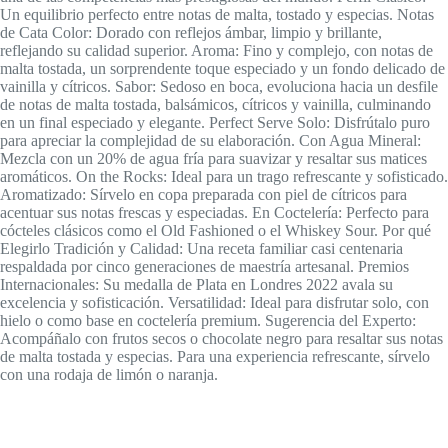
Un equilibrio perfecto entre notas de malta, tostado y especias. Notas
de Cata Color: Dorado con reflejos ámbar, limpio y brillante,
reflejando su calidad superior. Aroma: Fino y complejo, con notas de
malta tostada, un sorprendente toque especiado y un fondo delicado de
vainilla y cítricos. Sabor: Sedoso en boca, evoluciona hacia un desfile
de notas de malta tostada, balsámicos, cítricos y vainilla, culminando
en un final especiado y elegante. Perfect Serve Solo: Disfrútalo puro
para apreciar la complejidad de su elaboración. Con Agua Mineral:
Mezcla con un 20% de agua fría para suavizar y resaltar sus matices
aromáticos. On the Rocks: Ideal para un trago refrescante y sofisticado.
Aromatizado: Sírvelo en copa preparada con piel de cítricos para
acentuar sus notas frescas y especiadas. En Coctelería: Perfecto para
cócteles clásicos como el Old Fashioned o el Whiskey Sour. Por qué
Elegirlo Tradición y Calidad: Una receta familiar casi centenaria
respaldada por cinco generaciones de maestría artesanal. Premios
Internacionales: Su medalla de Plata en Londres 2022 avala su
excelencia y sofisticación. Versatilidad: Ideal para disfrutar solo, con
hielo o como base en coctelería premium. Sugerencia del Experto:
Acompáñalo con frutos secos o chocolate negro para resaltar sus notas
de malta tostada y especias. Para una experiencia refrescante, sírvelo
con una rodaja de limón o naranja.