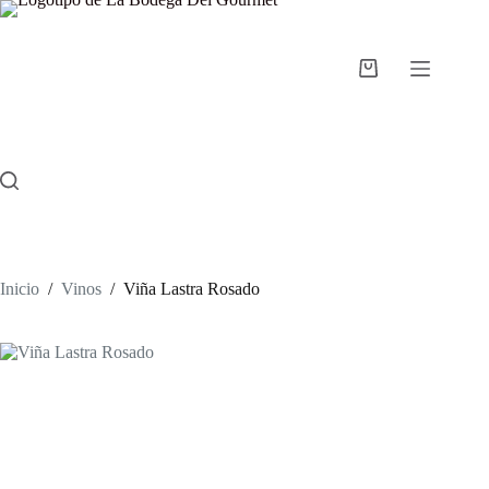
Saltar
al
contenido
Carro
de
compra
Inicio
/
Vinos
/
Viña Lastra Rosado