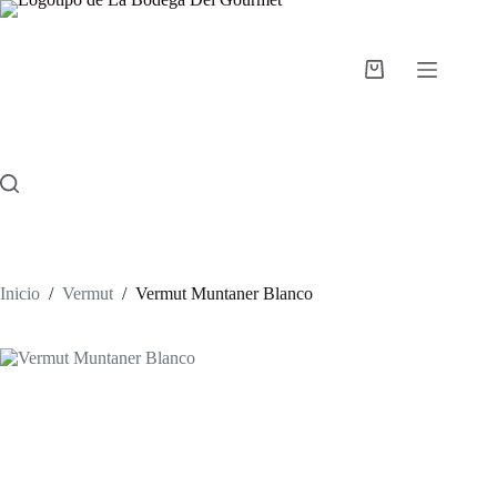
Saltar
al
contenido
Carro
de
compra
Inicio
/
Vermut
/
Vermut Muntaner Blanco