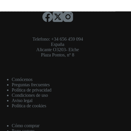
Telefono: +34 656 459 094
España
Alicante O3203- Elche
Plaza Pontos, nº 8
Conócenos
Preguntas frecuentes
Política de privacidad
Condiciones de uso
Aviso legal
Política de cookies
Cómo comprar
Pago seguro