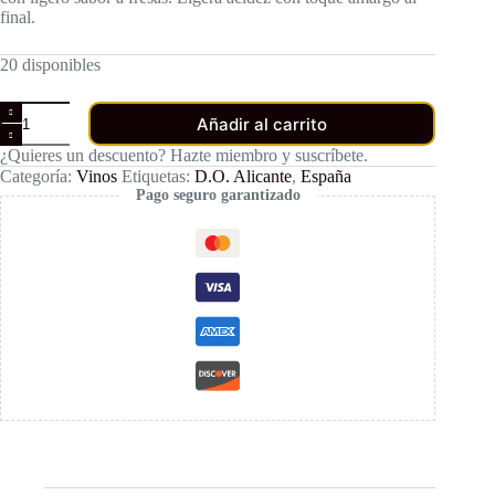
final.
20 disponibles
Vent
Añadir al carrito
de
Llebeig
¿Quieres un descuento? Hazte miembro y suscríbete.
Rosado
Categoría:
Vinos
Etiquetas:
D.O. Alicante
,
España
cantidad
Pago seguro garantizado