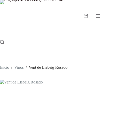
Saltar
al
contenido
Carro
de
compra
Inicio
/
Vinos
/
Vent de Llebeig Rosado