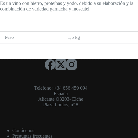
Es un vino con hierro, proteínas y yodo, debido a su elaboración y la
combinación de variedad garnacha y moscatel.
Peso
1,5 kg
Telefono: +34 656 459 094
España
Alicante O3203- Elche
Plaza Pontos, nº 8
Conócenos
Preguntas frecuentes