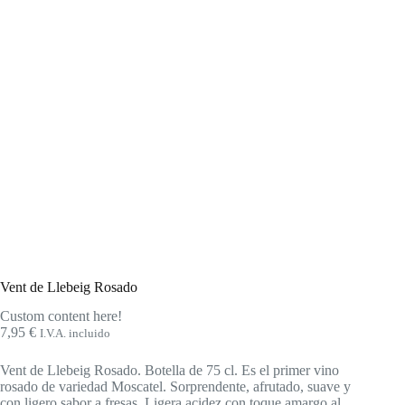
Vent de Llebeig Rosado
Custom content here!
7,95
€
I.V.A. incluido
Vent de Llebeig Rosado. Botella de 75 cl. Es el primer vino
rosado de variedad Moscatel. Sorprendente, afrutado, suave y
con ligero sabor a fresas. Ligera acidez con toque amargo al