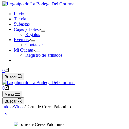
Inicio
Tienda
Subastas
Cajas y Lotes
Regalos
Eventos
Contactar
Mi Cuenta
Registro de afiliados
Carro
0
de
Buscar
compra
Carro
0
de
Menú
compra
Buscar
Inicio
/
Vinos
/
Torre de Ceres Palomino
🔍