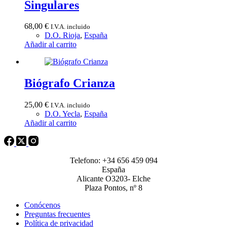
Singulares
68,00
€
I.V.A. incluido
D.O. Rioja
,
España
Añadir al carrito
Biógrafo Crianza
25,00
€
I.V.A. incluido
D.O. Yecla
,
España
Añadir al carrito
Telefono: +34 656 459 094
España
Alicante O3203- Elche
Plaza Pontos, nº 8
Conócenos
Preguntas frecuentes
Política de privacidad