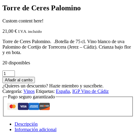
Torre de Ceres Palomino
Custom content here!
21,00
€
I.V.A. incluido
Torre de Ceres Palomino. .Botella de 75 cl. Vino blanco de uva
Palomino de Cortijo de Torrecera (Jerez – Cádiz). Crianza bajo flor
y en bota.
20 disponibles
Torre
de
Añadir al carrito
Ceres
¿Quieres un descuento? Hazte miembro y suscríbete.
Palomino
Categoría:
Vinos
Etiquetas:
España
,
IGP Vino de Cádiz
cantidad
Pago seguro garantizado
Descripción
Información adicional