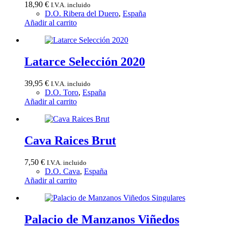
18,90
€
I.V.A. incluido
D.O. Ribera del Duero
,
España
Añadir al carrito
Latarce Selección 2020
39,95
€
I.V.A. incluido
D.O. Toro
,
España
Añadir al carrito
Cava Raices Brut
7,50
€
I.V.A. incluido
D.O. Cava
,
España
Añadir al carrito
Palacio de Manzanos Viñedos