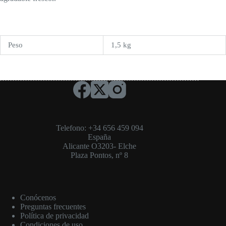
Peso
1,5 kg
Telefono: +34 656 459 094
España
Alicante O3203- Elche
Plaza Pontos, nº 8
Conócenos
Preguntas frecuentes
Política de privacidad
Condiciones de uso