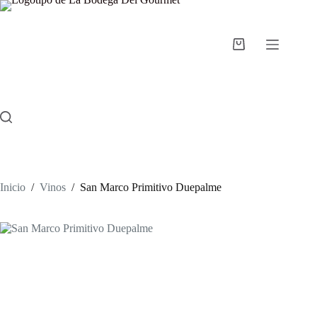
Saltar
al
contenido
Carro
de
compra
Inicio
/
Vinos
/
San Marco Primitivo Duepalme