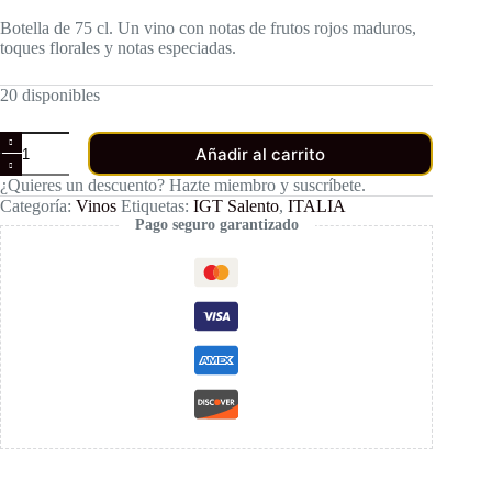
Botella de 75 cl. Un vino con notas de frutos rojos maduros,
toques florales y notas especiadas.
20 disponibles
San
Añadir al carrito
Marco
Primitivo
¿Quieres un descuento? Hazte miembro y suscríbete.
Duepalme
Categoría:
Vinos
Etiquetas:
IGT Salento
,
ITALIA
cantidad
Pago seguro garantizado