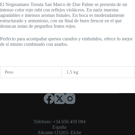
El Negroamaro Tenuta San Marco de Due Palme se presenta de un
intenso color rojo rubí con reflejos violáceos. En nariz muestra
agradables e intensos aromas frutales. En boca es moderadamente
estructurado y armonioso, con un final de buen frescor en el que
destacan notas de pequeños frutos rojos.
Perfecto para acompañar quesos curados y embutidos, ofrece lo mejor
de sí mismo combinado con asados.
Peso
1,5 kg
Telefono: +34 656 459 094
España
Alicante O3203- Elche