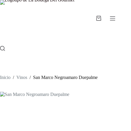
Saltar
al
contenido
Carro
de
compra
Inicio
/
Vinos
/
San Marco Negroamaro Duepalme