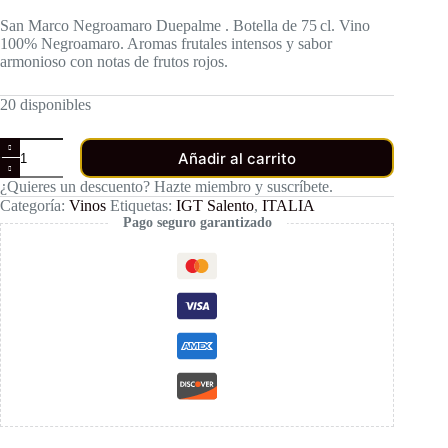
San Marco Negroamaro Duepalme . Botella de 75 cl. Vino
100% Negroamaro. Aromas frutales intensos y sabor
armonioso con notas de frutos rojos.
20 disponibles
San
Añadir al carrito
Marco
Negroamaro
¿Quieres un descuento? Hazte miembro y suscríbete.
Duepalme
Categoría:
Vinos
Etiquetas:
IGT Salento
,
ITALIA
cantidad
Pago seguro garantizado