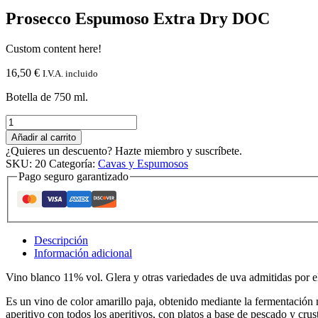
Prosecco Espumoso Extra Dry DOC
Custom content here!
16,50
€
I.V.A. incluido
Botella de 750 ml.
Prosecco
Espumoso
Añadir al carrito
Extra
¿Quieres un descuento? Hazte miembro y suscríbete.
Dry
SKU:
20
Categoría:
Cavas y Espumosos
DOC
Pago seguro garantizado
cantidad
Descripción
Información adicional
Vino blanco 11% vol. Glera y otras variedades de uva admitidas por e
Es un vino de color amarillo paja, obtenido mediante la fermentación n
aperitivo con todos los aperitivos, con platos a base de pescado y c