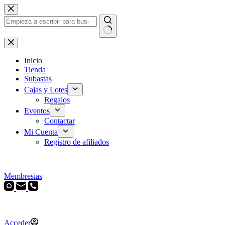
Saltar
al
contenido
Sin
resultados
Inicio
Tienda
Subastas
Cajas y Lotes
Regalos
Eventos
Contactar
Mi Cuenta
Registro de afiliados
Membresias
Acceder