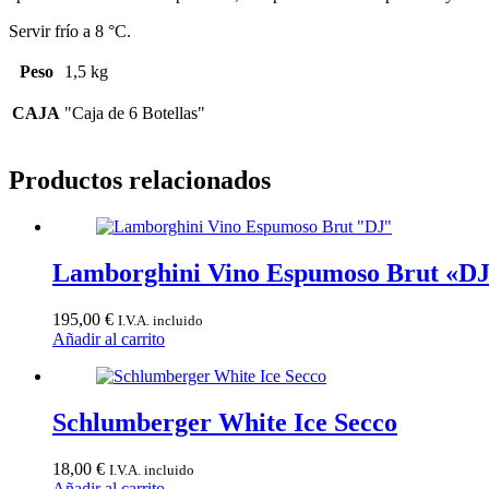
Servir frío a 8 °C.
Peso
1,5 kg
CAJA
"Caja de 6 Botellas"
Productos relacionados
Lamborghini Vino Espumoso Brut «D
195,00
€
I.V.A. incluido
Añadir al carrito
Schlumberger White Ice Secco
18,00
€
I.V.A. incluido
Añadir al carrito