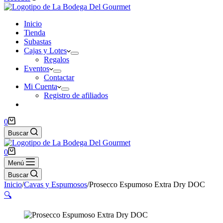
Inicio
Tienda
Subastas
Cajas y Lotes
Regalos
Eventos
Contactar
Mi Cuenta
Registro de afiliados
Carro
0
de
Buscar
compra
Carro
0
de
Menú
compra
Buscar
Inicio
/
Cavas y Espumosos
/
Prosecco Espumoso Extra Dry DOC
🔍