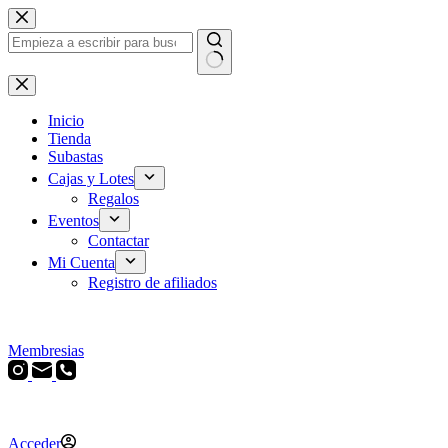
Saltar
al
contenido
Sin
resultados
Inicio
Tienda
Subastas
Cajas y Lotes
Regalos
Eventos
Contactar
Mi Cuenta
Registro de afiliados
Membresias
Acceder