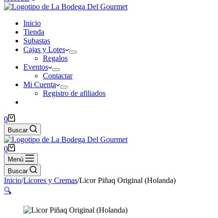
Inicio
Tienda
Subastas
Cajas y Lotes
Regalos
Eventos
Contactar
Mi Cuenta
Registro de afiliados
Carro
0
de
Buscar
compra
Carro
0
de
Menú
compra
Buscar
Inicio
/
Licores y Cremas
/
Licor Piñaq Original (Holanda)
🔍