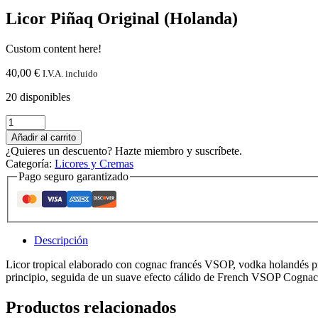
Licor Piñaq Original (Holanda)
Custom content here!
40,00
€
I.V.A. incluido
20 disponibles
Licor
Piñaq
Añadir al carrito
Original
¿Quieres un descuento? Hazte miembro y suscríbete.
(Holanda)
Categoría:
Licores y Cremas
cantidad
Pago seguro garantizado
Descripción
Licor tropical elaborado con cognac francés VSOP, vodka holandés pre
principio, seguida de un suave efecto cálido de French VSOP Cognac.
Productos relacionados