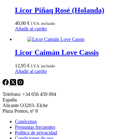
Licor Piñaq Rosé (Holanda)
40,00
€
I.V.A. incluido
Añadir al carrito
Licor Caimán Love Cassis
12,95
€
I.V.A. incluido
Añadir al carrito
Telefono: +34 656 459 094
España
Alicante O3203- Elche
Plaza Pontos, nº 8
Conócenos
Preguntas frecuentes
Política de privacidad
Condiciones de uso