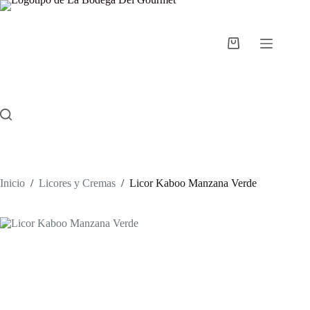
Saltar
al
contenido
Carro
de
compra
Inicio
/
Licores y Cremas
/
Licor Kaboo Manzana Verde