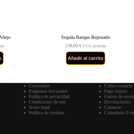
 Añejo
Tequila Barajas Reposado
238,00
€
ido
I.V.A. incluido
o
Añadir al carrito
Conócenos
Cómo comprar
Preguntas frecuentes
Pago seguro
Política de privacidad
Gastos de enví
Condiciones de uso
Devoluciones
Aviso legal
Contacto
Política de cookies
Calendario Eve