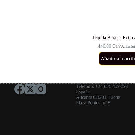
Tequila Barajas Extra
446,00
€
I.V.A. inclu
Añadir al carrit
Telefono: +34 656 459 094
España
Alicante O3203- Elche
Plaza Pontos, nº 8