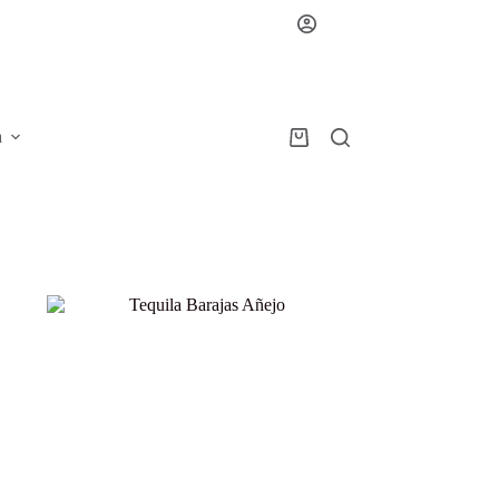
a
Carro
de
compra