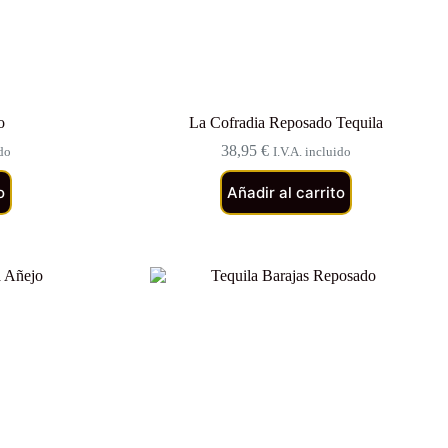
o
La Cofradia Reposado Tequila
38,95
€
ido
I.V.A. incluido
o
Añadir al carrito