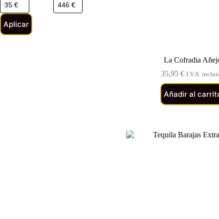
Aplicar
La Cofradia Añej
35,95
€
I.V.A. inclu
Añadir al carrit