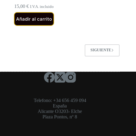
15,00
€
I.V.A. incluido
Añadir al carrito
SIGUIENTE
Telefono: +34 656 459 094
España
Alicante O3203- Elche
Plaza Pontos, nº 8