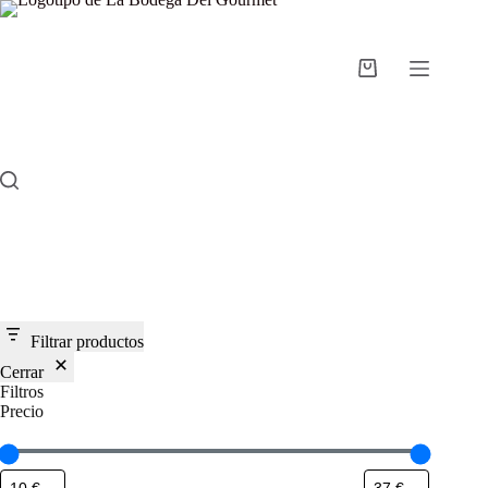
Saltar
al
contenido
Carro
de
compra
Filtrar productos
Cerrar
Filtros
Precio