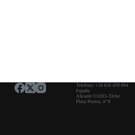
Telefono: +34 656 459 094
España
Alicante O3203- Elche
Plaza Pontos, nº 8