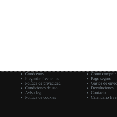
Conócenos
Cómo comprar
Preguntas frecuentes
Pago seguro
Política de privacidad
Gastos de enví
Condiciones de uso
Devoluciones
Aviso legal
Contacto
Política de cookies
Calendario Eve