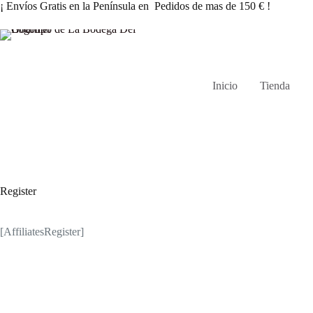
Saltar
¡ Envíos Gratis en la Península en Pedidos de mas de 150 € !
al
contenido
Inicio
Tienda
Register
[AffiliatesRegister]